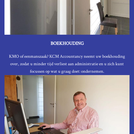
BOEKHOUDING
KMO of eenmanszaak? KCM Accountancy neemt uw boekhouding
over, zodat u minder tijd verliest aan administratie en u zich kunt
focussen op wat u graag doet: ondernemen.